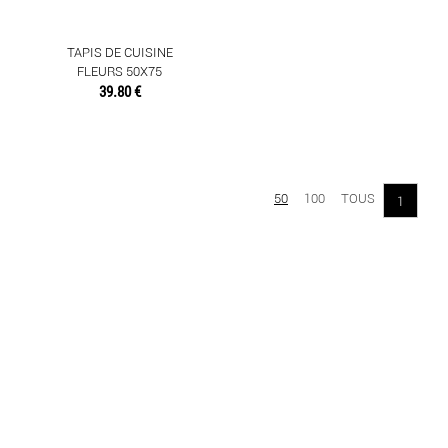
NAPPES
TAPIS DE CUISINE
SERVIETTES DE TABLE
FLEURS 50X75
39.80 €
SET DE TABLE
TAPIS
50
100
TOUS
1