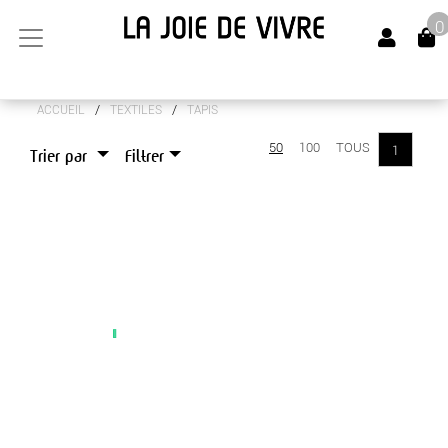
0
/
/
ACCUEIL
TEXTILES
TAPIS
ARTS DE LA TABLE
50
100
TOUS
1
Trier par
Filtrer
CANAPÉS
LUMINAIRES
MEUBLES
OBJETS DÉCO
SENTEURS
TEXTILES
COUSSINS
DIVERS