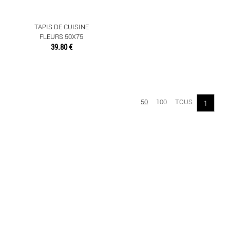
NAPPES
TAPIS DE CUISINE
SERVIETTES DE TABLE
FLEURS 50X75
39.80 €
SET DE TABLE
TAPIS
50
100
TOUS
1