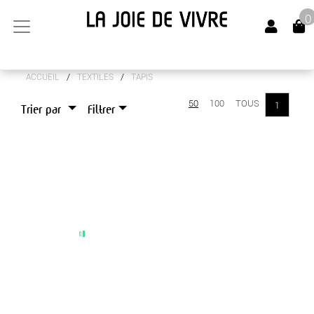
0
/
/
ACCUEIL
TEXTILES
TAPIS
ARTS DE LA TABLE
50
100
TOUS
1
Trier par
Filtrer
CANAPÉS
LUMINAIRES
MEUBLES
OBJETS DÉCO
SENTEURS
TEXTILES
COUSSINS
DIVERS