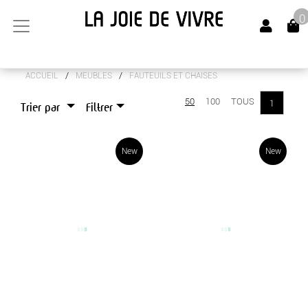
0
/
/
ACCUEIL
MEUBLES
FAUTEUILS ET CHAISES
ARTS DE LA TABLE
50
100
TOUS
1
Trier par
Filtrer
CANAPÉS
LUMINAIRES
New
New
MEUBLES
BOUTS DE CANAPÉS
BUFFETS
CHEVETS
CONSOLES