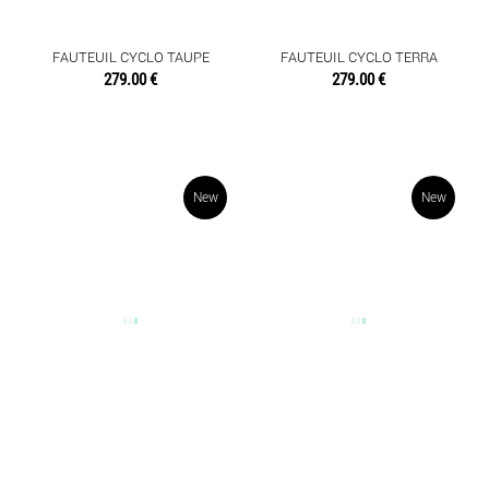
DIVERS
ETAGERES
FAUTEUIL CYCLO TAUPE
FAUTEUIL CYCLO TERRA
279.00 €
279.00 €
FAUTEUILS ET CHAISES
TABLES BASSES
New
New
OBJETS DÉCO
SENTEURS
TEXTILES