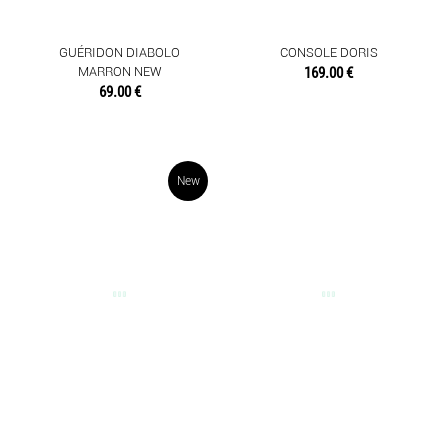
DIVERS
ETAGERES
GUÉRIDON DIABOLO
CONSOLE DORIS
MARRON NEW
169.00 €
FAUTEUILS ET CHAISES
69.00 €
TABLES BASSES
New
OBJETS DÉCO
SENTEURS
TEXTILES