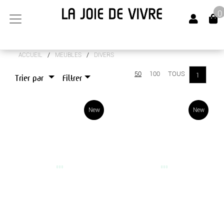
0
/
/
ACCUEIL
MEUBLES
DIVERS
ARTS DE LA TABLE
50
100
TOUS
1
Trier par
Filtrer
CANAPÉS
LUMINAIRES
New
New
MEUBLES
BOUTS DE CANAPÉS
BUFFETS
CHEVETS
CONSOLES