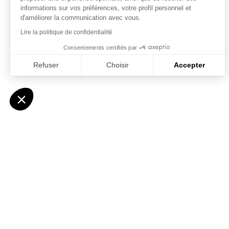
informations sur vos préférences, votre profil personnel et
d'améliorer la communication avec vous.
Lire la politique de confidentialité
Consentements certifiés par
Refuser
Choisir
Accepter
Axeptio consent
Plateforme de Gestion du Consentement : Personnalisez vo
Notre plateforme vous permet d'adapter et de gérer vos param
AIDE
À PR
LIVRAISONS
LA JOIE
RETOURS ET REMBOURSEMENT
BOUTIQ
NOUS CONTACTER
MON COMPTE