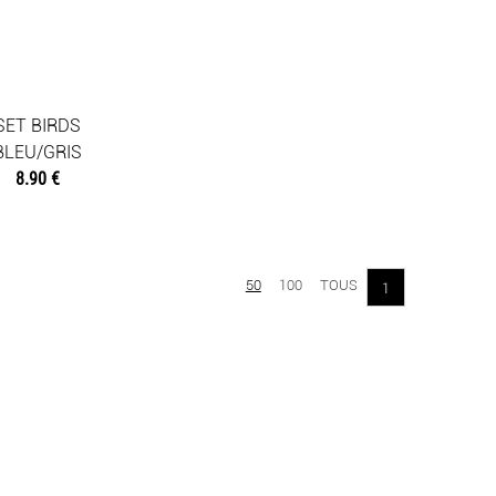
SET BIRDS
BLEU/GRIS
8.90 €
50
100
TOUS
1