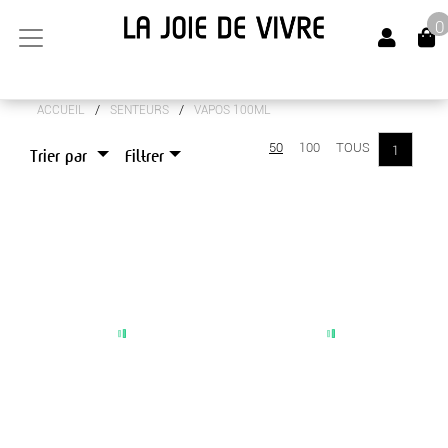
0
/
/
ACCUEIL
SENTEURS
VAPOS 100ML
ARTS DE LA TABLE
50
100
TOUS
1
Trier par
Filtrer
CANAPÉS
LUMINAIRES
MEUBLES
OBJETS DÉCO
SENTEURS
BOUGIES
DIFFUSEURS 100ML
VAPOS 100ML