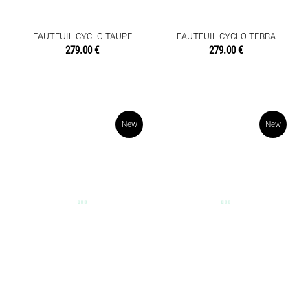
DIVERS
ETAGERES
FAUTEUIL CYCLO TAUPE
FAUTEUIL CYCLO TERRA
279.00 €
279.00 €
FAUTEUILS ET CHAISES
TABLES BASSES
New
New
OBJETS DÉCO
SENTEURS
TEXTILES