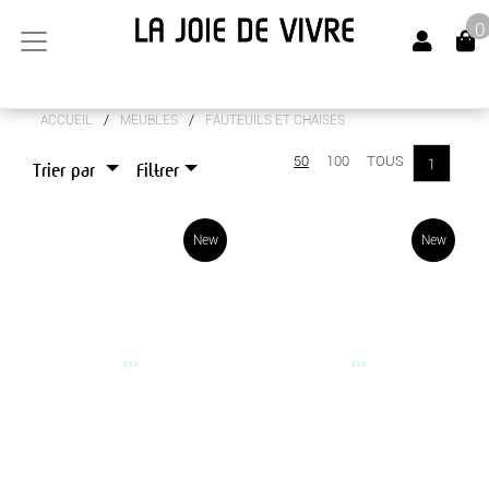
0
/
/
ACCUEIL
MEUBLES
FAUTEUILS ET CHAISES
ARTS DE LA TABLE
50
100
TOUS
1
Trier par
Filtrer
CANAPÉS
LUMINAIRES
New
New
MEUBLES
BOUTS DE CANAPÉS
BUFFETS
CHEVETS
CONSOLES