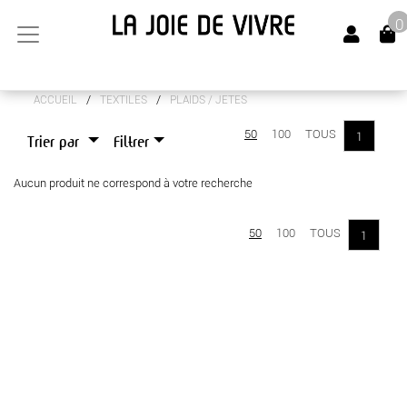
0
/
/
ACCUEIL
TEXTILES
PLAIDS / JETES
ARTS DE LA TABLE
50
100
TOUS
1
Trier par
Filtrer
CANAPÉS
Aucun produit ne correspond à votre recherche
LUMINAIRES
MEUBLES
50
100
TOUS
1
OBJETS DÉCO
SENTEURS
TEXTILES