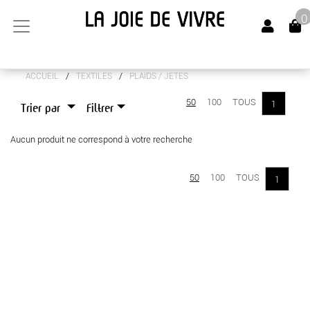
0
/
/
ACCUEIL
TEXTILES
PLAIDS / JETES
ARTS DE LA TABLE
50
100
TOUS
1
Trier par
Filtrer
CANAPÉS
Aucun produit ne correspond à votre recherche
LUMINAIRES
MEUBLES
50
100
TOUS
1
OBJETS DÉCO
SENTEURS
TEXTILES