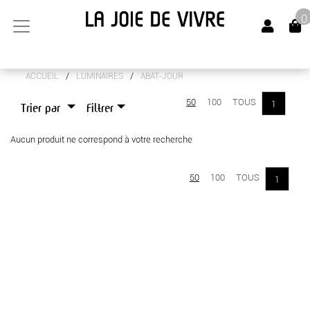
0
/
/
ACCUEIL
LUMINAIRES
ABAT-JOUR
ARTS DE LA TABLE
50
100
TOUS
1
Trier par
Filtrer
CANAPÉS
Aucun produit ne correspond à votre recherche
LUMINAIRES
MEUBLES
50
100
TOUS
1
OBJETS DÉCO
SENTEURS
TEXTILES