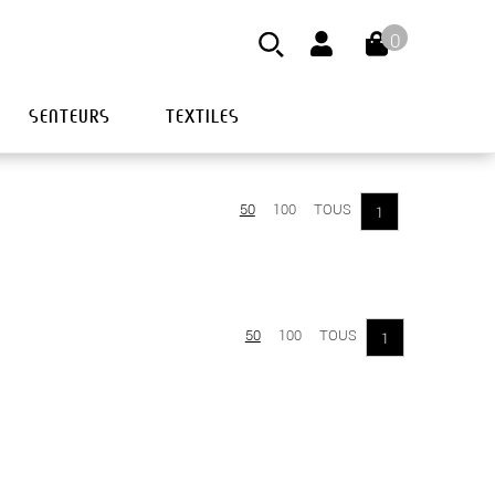
0
SENTEURS
TEXTILES
50
100
TOUS
1
50
100
TOUS
1