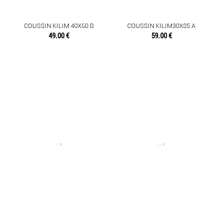
NAPPES
COUSSIN KILIM 40X60 B
COUSSIN KILIM30X85 A
SERVIETTES DE TABLE
49.00 €
59.00 €
SET DE TABLE
TAPIS