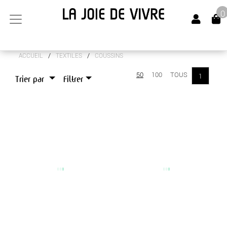
0
/
/
ACCUEIL
TEXTILES
COUSSINS
ARTS DE LA TABLE
50
100
TOUS
1
Trier par
Filtrer
CANAPÉS
LUMINAIRES
MEUBLES
OBJETS DÉCO
SENTEURS
TEXTILES
COUSSINS
DIVERS