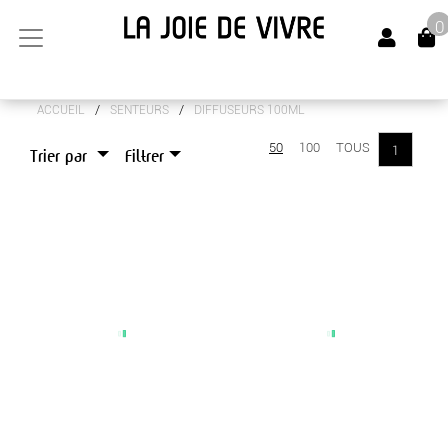
0
/
/
ACCUEIL
SENTEURS
DIFFUSEURS 100ML
ARTS DE LA TABLE
50
100
TOUS
1
Trier par
Filtrer
CANAPÉS
LUMINAIRES
MEUBLES
OBJETS DÉCO
SENTEURS
BOUGIES
DIFFUSEURS 100ML
VAPOS 100ML