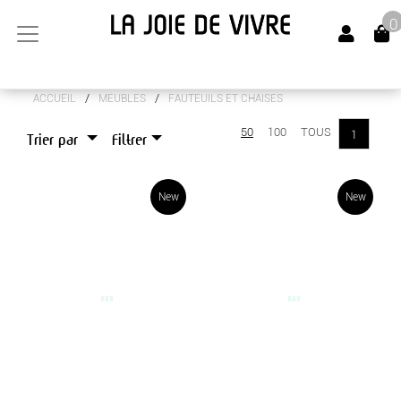
0
/
/
ACCUEIL
MEUBLES
FAUTEUILS ET CHAISES
ARTS DE LA TABLE
50
100
TOUS
1
Trier par
Filtrer
CANAPÉS
LUMINAIRES
New
New
MEUBLES
BOUTS DE CANAPÉS
BUFFETS
CHEVETS
CONSOLES