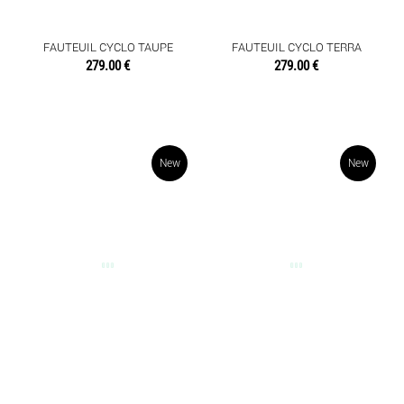
DIVERS
ETAGERES
FAUTEUIL CYCLO TAUPE
FAUTEUIL CYCLO TERRA
279.00 €
279.00 €
FAUTEUILS ET CHAISES
TABLES BASSES
New
New
OBJETS DÉCO
SENTEURS
TEXTILES