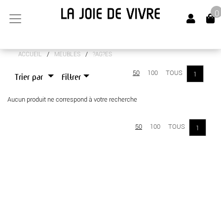
0
/
/
ACCUEIL
MEUBLES
?AG?ES
ARTS DE LA TABLE
50
100
TOUS
1
Trier par
Filtrer
CANAPÉS
Aucun produit ne correspond à votre recherche
LUMINAIRES
MEUBLES
50
100
TOUS
1
OBJETS DÉCO
SENTEURS
TEXTILES