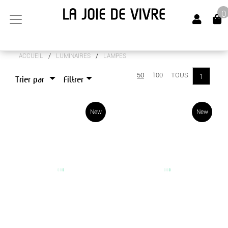
0
/
/
ACCUEIL
LUMINAIRES
LAMPES
ARTS DE LA TABLE
50
100
TOUS
1
Trier par
Filtrer
CANAPÉS
LUMINAIRES
New
New
LAMPADAIRES
LAMPES
MEUBLES
OBJETS DÉCO
SENTEURS