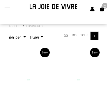
0
/
ACCUEIL
LUMINAIRES
ARTS DE LA TABLE
50
100
TOUS
1
Trier par
Filtrer
CANAPÉS
LUMINAIRES
New
New
LAMPADAIRES
LAMPES
MEUBLES
OBJETS DÉCO
SENTEURS