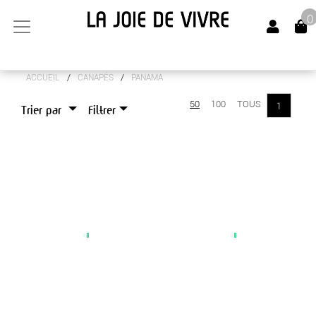
0
/
/
ACCUEIL
CANAPÉS
PANAMA
ARTS DE LA TABLE
50
100
TOUS
1
Trier par
Filtrer
CANAPÉS
ELIOS
MALMO
MINOS
OSLO
PANAMA
LUMINAIRES