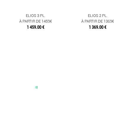
MEUBLES
ELIOS 3 PL.
ELIOS 2 PL.
OBJETS DÉCO
À PARTIR DE 1459€
À PARTIR DE 1369€
1 459.00 €
1 369.00 €
SENTEURS
TEXTILES