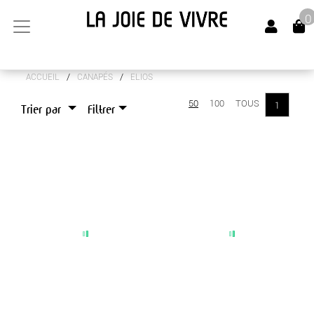
0
/
/
ACCUEIL
CANAPÉS
ELIOS
ARTS DE LA TABLE
50
100
TOUS
1
Trier par
Filtrer
CANAPÉS
ELIOS
MALMO
MINOS
OSLO
PANAMA
LUMINAIRES