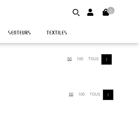
0
SENTEURS
TEXTILES
50
100
TOUS
1
50
100
TOUS
1