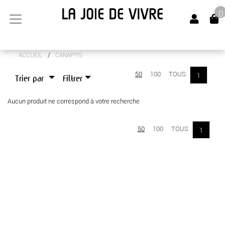
0
/
ACCUEIL
CANAP??S
ARTS DE LA TABLE
50
100
TOUS
1
Trier par
Filtrer
CANAPÉS
Aucun produit ne correspond à votre recherche
LUMINAIRES
MEUBLES
50
100
TOUS
1
OBJETS DÉCO
SENTEURS
TEXTILES