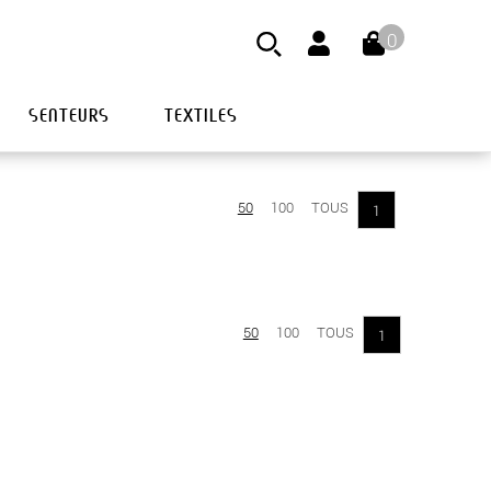
0
SENTEURS
TEXTILES
50
100
TOUS
1
50
100
TOUS
1