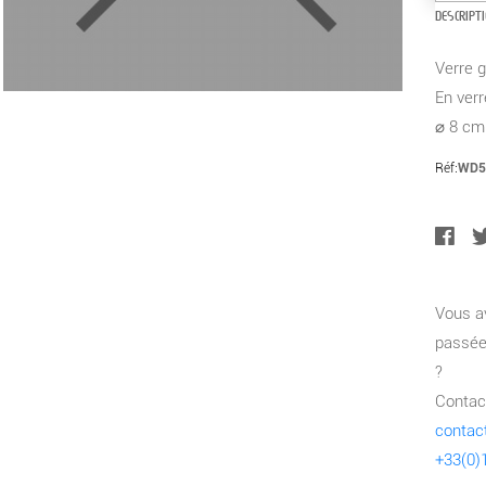
DESCRIPT
Verre g
En verr
⌀ 8 cm
Réf:
WD5
Vous a
passée
?
Contact
contac
+33(0)