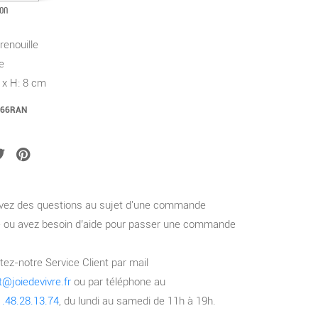
ION
renouille
e
 x H: 8 cm
66RAN
vez des questions au sujet d'une commande
 ou avez besoin d’aide pour passer une commande
ez-notre Service Client par mail
t@joiedevivre.fr
ou par téléphone au
1.48.28.13.74
, du lundi au samedi de 11h à 19h.