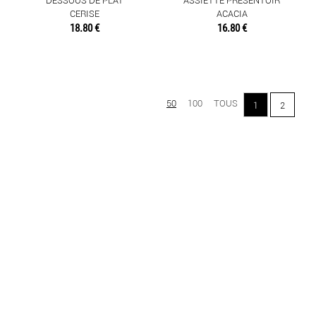
DESSOUS DE PLAT
ASSIETTE PRESENTOIR
CERISE
ACACIA
18.80 €
16.80 €
50
100
TOUS
1
2