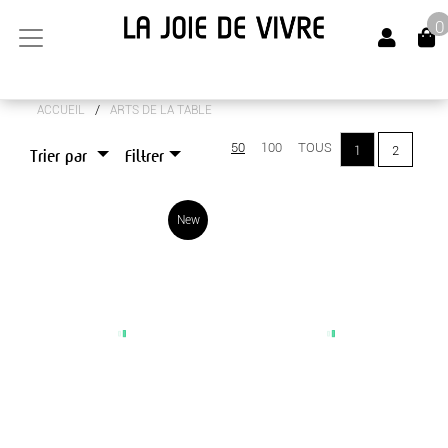
0
/
ACCUEIL
ARTS DE LA TABLE
ARTS DE LA TABLE
50
100
TOUS
1
2
Trier par
Filtrer
COUVERTS
DIVERS
New
SET DE TABLE
VAISSELLE
VERRERIE
CANAPÉS
LUMINAIRES