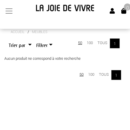
0
/
ACCUEIL
MEUBLES
ARTS DE LA TABLE
50
100
TOUS
1
Trier par
Filtrer
CANAPÉS
Aucun produit ne correspond à votre recherche
LUMINAIRES
MEUBLES
50
100
TOUS
1
OBJETS DÉCO
SENTEURS
TEXTILES