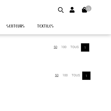
0
SENTEURS
TEXTILES
50
100
TOUS
1
50
100
TOUS
1