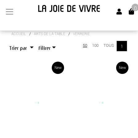
0
/
/
ACCUEIL
ARTS DE LA TABLE
VERRERIE
ARTS DE LA TABLE
50
100
TOUS
1
Trier par
Filtrer
COUVERTS
DIVERS
New
New
SET DE TABLE
VAISSELLE
VERRERIE
CANAPÉS
LUMINAIRES