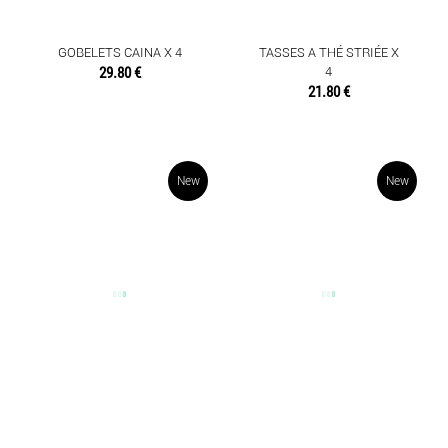
MEUBLES
GOBELETS CAINA X 4
TASSES A THÉ STRIÉE X
OBJETS DÉCO
29.80 €
4
21.80 €
SENTEURS
TEXTILES
New
New