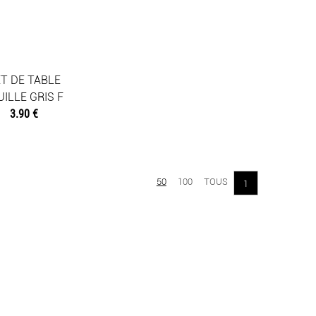
T DE TABLE
UILLE GRIS F
3.90 €
50
100
TOUS
1